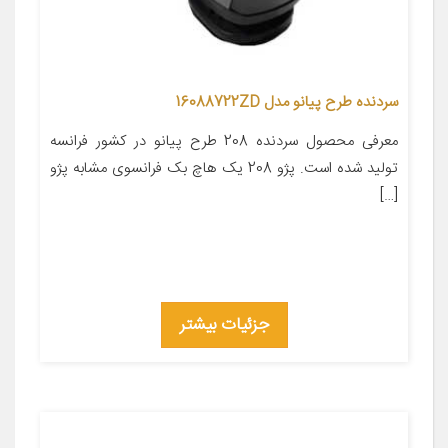
سردنده طرح پیانو مدل 16088722ZD
معرفی محصول سردنده 208 طرح پیانو در کشور فرانسه
تولید شده است. پژو 208 یک هاچ بک فرانسوی مشابه پژو
[…]
جزئیات بیشتر