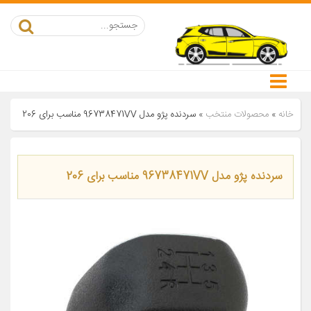
خانه
»
محصولات منتخب
»
سردنده پژو مدل 96738471VV مناسب برای 206
سردنده پژو مدل 96738471VV مناسب برای 206