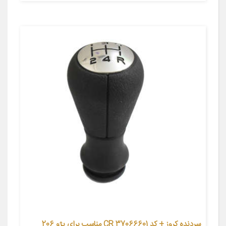
سردنده کروز + کد CR 37066601 مناسب برای پژو 206