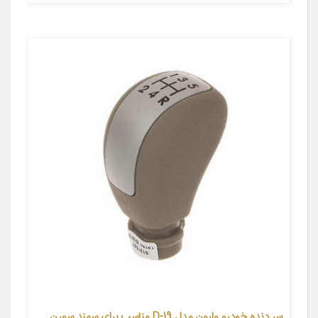
سر دنده خودرو وارون مدل D-19 مناسب برای سمند سورن