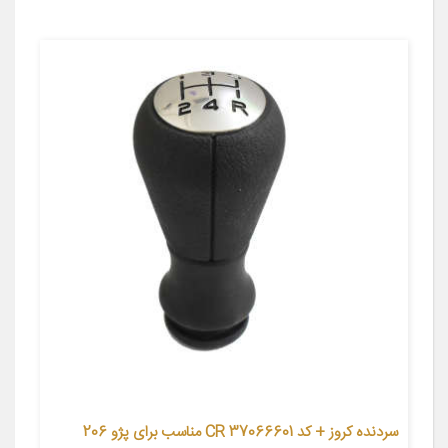
سردنده کروز + کد CR 37066601 مناسب برای پژو 206