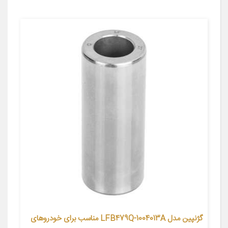
گژنپین مدل LFB479Q-1004013A مناسب برای خودروهای