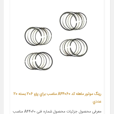
رينگ موتور ماهله كد A44060 مناسب براي پژو 206 بسته 20
عددي
معرفی محصول جزئیات محصول شماره فنی A۴۴۰۶۰ مناسب