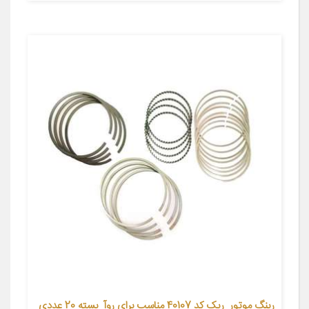
رینگ موتور ریک کد 40107 مناسب برای روآ بسته 20 عددی