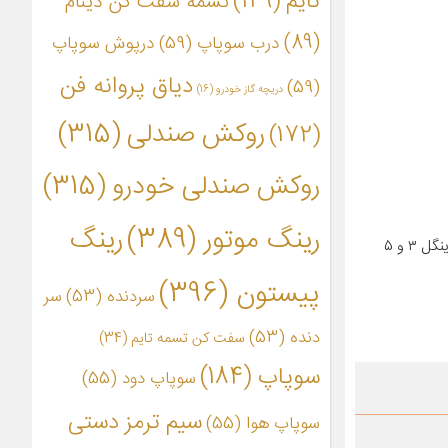
تایم
(149)
تسمه سفت کن دینام
(89)
درب سوپاپ
(59)
درپوش سوپاپ
دیاق پروانه فن
(59)
دریچه گاز خودرو
(16)
روکش صندلی
(315)
(172)
روکش صندلی خودرو
(315)
رینگ موتور
(389)
رینگ
این رینگ موتور سایز استاندارد است، برند تیک ساخت تایوان میباشد و مناسب موتور میتسوبوشی برای انواع خودروهای کاپرا قدیم و جدید و لندمارک و وینگل ۳ و ۵
پیستون
(396)
سردنده
(53)
سر
دنده
(53)
سفت کن تسمه تایم
(34)
سوپاپ
(184)
سوپاپ دود
(55)
سیم ترمز دستی
سوپاپ هوا
(55)