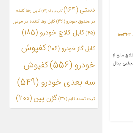
دستی
(164)
کابل رها کننده
کابل در باک
(17)
کابل رها کننده در موتور
در صندوق خودرو
(36)
کابل کلاچ خودرو
(185)
(45)
بوش دوشاخ کلاچ آی پی ان سی کد 100343
کفپوش
کابل گاز خودرو
(106)
چ مانع از
خودرو
(556)
کفپوش
اعی پدال
سه بعدی خودرو
(549)
گژن پین
(200)
کیت تسمه تایم
(37)