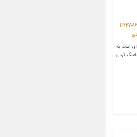
ورینگ بوش پیستون دینا پارت کد H227016
ای است که
اهنگ کردن