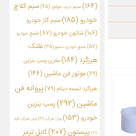
(164)
سیم کلاچ
سیم درب موتور
(45)
خودرو
(185)
سیم گاز خودرو
(106)
شاتون خودرو
(87)
شمع خودرو
غلتک
(52)
شمع خودرو دنسو
(35)
هرزگرد
(184)
مغزی پمپ بنزین
موتور فن ماشین
(146)
(69)
پروانه فن
هرزگرد تسمه دینام
(79)
ماشین
(292)
پمپ بنزین
خودرو
(153)
پولی هرزگرد
(21)
پولی هرزگرد کولر
پیستون
(207)
کابل ترمز
(21)