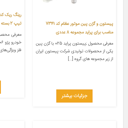
تیپ 2 بسته 20 عددی
پیستون و گژن پین موتور عظام کد 7341
مناسب برای پراید مجموعه 8 عددی
معرفی محصو
معرفی محصول ;پیستون پراید 025 با گژن پین
فلز ویژگی‌ها
یکی از محصولات تولیدی شرکت پیستون ایران
از زیر مجموعه های گروه […]
جزئیات بیشتر