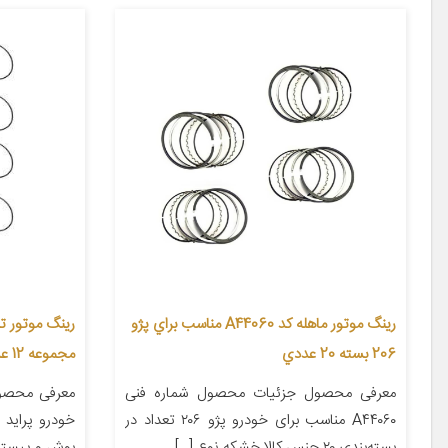
رينگ موتور ماهله كد A44060 مناسب براي پژو
206 بسته 20 عددي
مجموعه 12 عددی
معرفی محصول جزئیات محصول شماره فنی
معرفی محصو
A۴۴۰۶۰ مناسب برای خودرو پژو ۲۰۶ تعداد در
بسته‌بندی ۲۰ جنس کالا خشكه نوع […]
بوش و پیستو