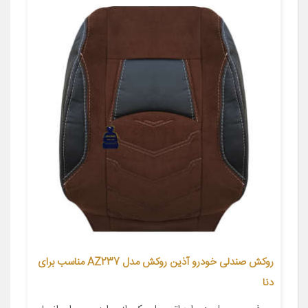
روکش صندلی خودرو آذین روکش مدل AZ237 مناسب برای
دنا