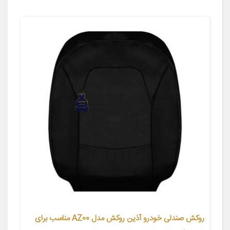
روکش صندلی خودرو آذین روکش مدل AZ00 مناسب برای