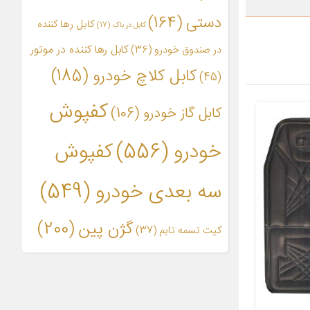
دستی
(164)
کابل رها کننده
کابل در باک
(17)
کابل رها کننده در موتور
در صندوق خودرو
(36)
کابل کلاچ خودرو
(185)
(45)
کفپوش
کابل گاز خودرو
(106)
خودرو
(556)
کفپوش
سه بعدی خودرو
(549)
گژن پین
(200)
کیت تسمه تایم
(37)