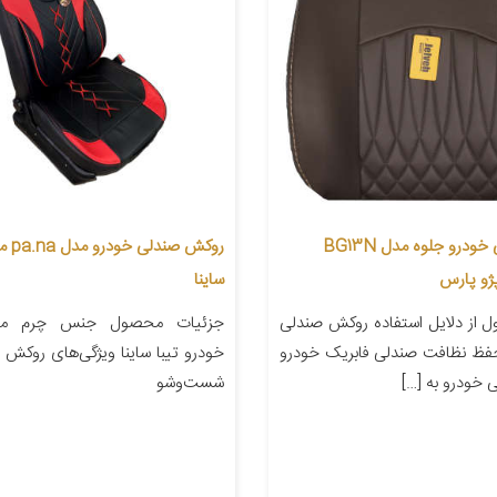
روکش صندلی خودرو جلوه مدل BG13N
روکش ص
ژو پارس
ساینا
 از دلایل استفاده روکش صندلی
جزئیات محصول جنس چرم منا
حفظ نظافت صندلی فابریک خودرو
خودرو تیبا ساینا ویژگی‌های روکش 
 خودرو به […]
شست‌وشو