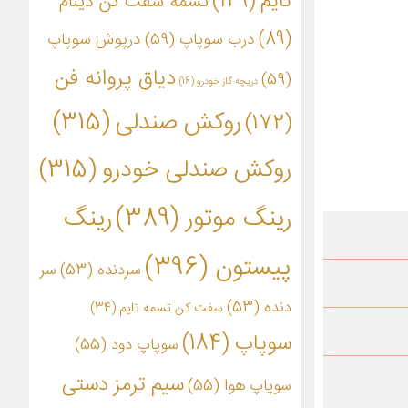
تایم
(149)
تسمه سفت کن دینام
(89)
درب سوپاپ
(59)
درپوش سوپاپ
دیاق پروانه فن
(59)
دریچه گاز خودرو
(16)
روکش صندلی
(315)
(172)
روکش صندلی خودرو
(315)
رینگ موتور
(389)
رینگ
پیستون
(396)
سردنده
(53)
سر
دنده
(53)
سفت کن تسمه تایم
(34)
سوپاپ
(184)
سوپاپ دود
(55)
سیم ترمز دستی
سوپاپ هوا
(55)