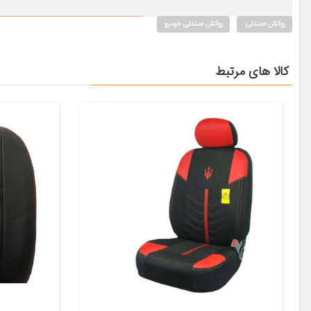
روکش صندلی
روکش صندلی خودرو
کالا های مرتبط