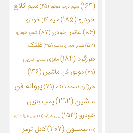
(164)
سیم کلاچ
سیم درب موتور
(45)
خودرو
(185)
سیم گاز خودرو
(106)
شاتون خودرو
(87)
شمع خودرو
غلتک
(52)
شمع خودرو دنسو
(35)
هرزگرد
(184)
مغزی پمپ بنزین
موتور فن ماشین
(146)
(69)
پروانه فن
هرزگرد تسمه دینام
(79)
ماشین
(292)
پمپ بنزین
خودرو
(153)
پولی هرزگرد
(21)
پولی هرزگرد کولر
پیستون
(207)
کابل ترمز
(21)