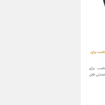
ندلی خودرو مدل pa.na مناسب برای
سب برای
صندلی قابل