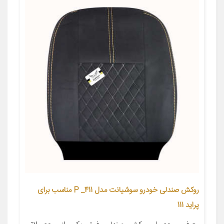
روکش صندلی خودرو سوشیانت مدل P _411 مناسب برای
پراید 111