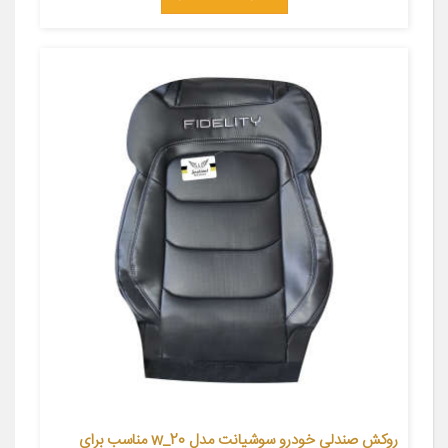
روکش صندلی خودرو سوشیانت مدل w_20 مناسب برای