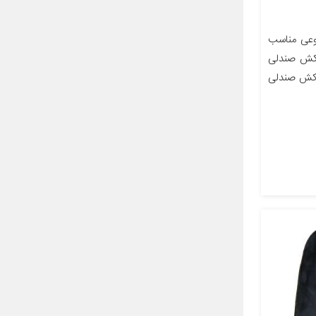
عی مناسب
گی‌های روکش صندلی
وکش صندلی