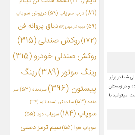
تایم
(149)
تسمه سفت کن دینام
(89)
درب سوپاپ
(59)
درپوش سوپاپ
دیاق پروانه فن
(59)
دریچه گاز خودرو
(16)
روکش صندلی
(315)
(172)
روکش صندلی خودرو
(315)
رینگ موتور
(389)
رینگ
 شما در برابر
پیستون
(396)
رای مقاومت بالا بوده و در زمستان
سردنده
(53)
سر
ه است. میتوانید با
دنده
(53)
سفت کن تسمه تایم
(34)
سوپاپ
(184)
سوپاپ دود
(55)
سیم ترمز دستی
سوپاپ هوا
(55)