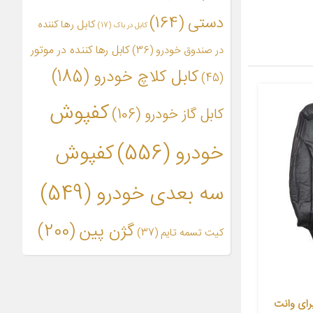
دستی
(164)
کابل رها کننده
کابل در باک
(17)
کابل رها کننده در موتور
در صندوق خودرو
(36)
کابل کلاچ خودرو
(185)
(45)
کفپوش
کابل گاز خودرو
(106)
خودرو
(556)
کفپوش
سه بعدی خودرو
(549)
گژن پین
(200)
کیت تسمه تایم
(37)
 01 مناسب برای وانت