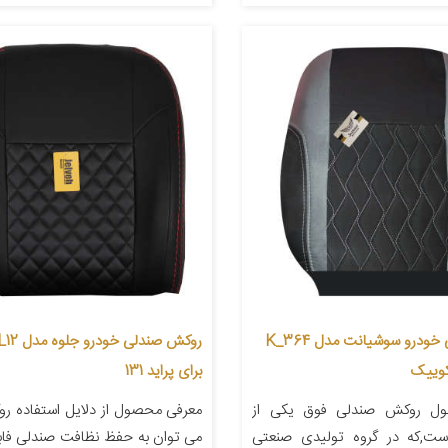
روکش صندلی خودرو سوشیانت مدل K_364
کوییک
برای پراید 131
ل روکش صندلی فوق یکی از
معرفی محصول از دلایل استفاده ر
ست,که در گروه تولیدی صنعتی
می توان به حفظ نظافت صندلی فاب