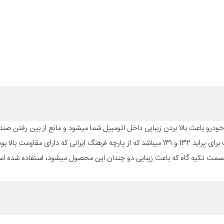
درو باعث بالا بردن زیبایی داخل اتومبیل شما میشود و مانع از بین رفتن صندلی
موارد مختلف میباشد. روکش صندلی کد per.132 که مناسب برای که مناسب برای پراید 132 و 131 میباشد که از پارچه فرهنگ ایرانی که دا
کند به همراه 4 تیکه پرس برجسته در قسمت تکیه گاه که باعث زیبایی دو چندان این محصول میشود، استفاده شد