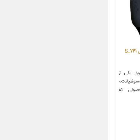
روکش صندلی خودرو سوشیانت مدل S_741
ق یکی از
«سوشیانت»
د.محصولی که