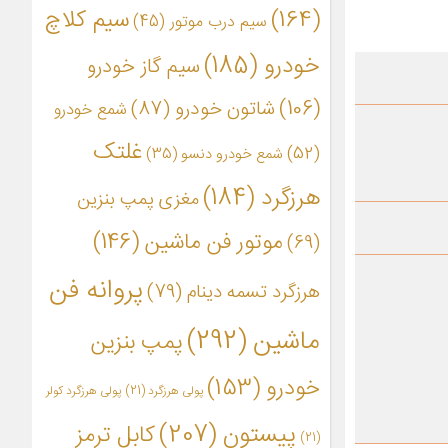
(164)
سیم کلاچ
سیم درب موتور
(45)
خودرو
(185)
سیم گاز خودرو
(106)
شاتون خودرو
(87)
شمع خودرو
غلتک
(52)
شمع خودرو دنسو
(35)
هرزگرد
(184)
مغزی پمپ بنزین
موتور فن ماشین
(146)
(69)
پروانه فن
هرزگرد تسمه دینام
(79)
ماشین
(292)
پمپ بنزین
خودرو
(153)
پولی هرزگرد
(21)
پولی هرزگرد کولر
پیستون
(207)
کابل ترمز
(21)