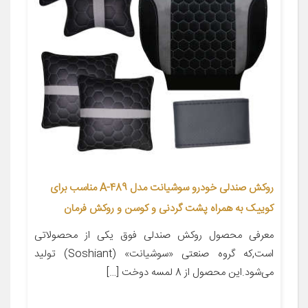
روکش صندلی خودرو سوشیانت مدل A-489 مناسب برای
کوییک به همراه پشت گردنی و کوسن و روکش فرمان
معرفی محصول روکش صندلی فوق یکی از محصولاتی
است,که گروه صنعتی «سوشیانت» (Soshiant) تولید
می‌شود.این محصول از 8 لمسه دوخت […]