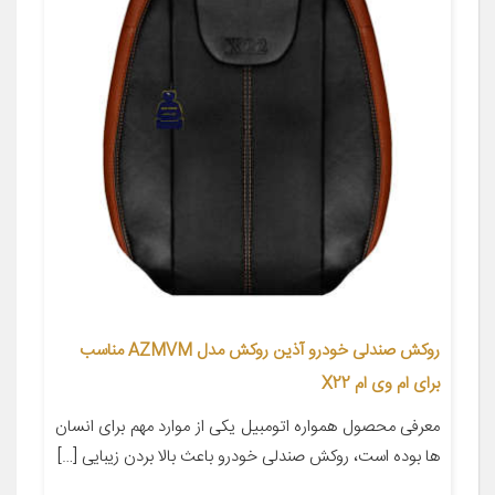
روکش صندلی خودرو آذین روکش مدل AZMVM مناسب
برای ام وی ام X22
معرفی محصول همواره اتومبیل یکی از موارد مهم برای انسان
ها بوده است، روکش صندلی خودرو باعث بالا بردن زیبایی […]