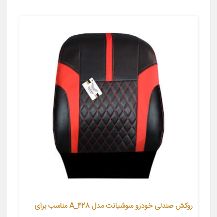
روکش صندلی خودرو سوشیانت مدل A_428 مناسب برای