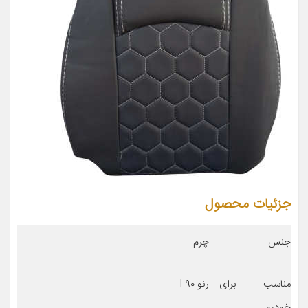
جزئیات محصول
جنس
چرم
مناسب برای
رنو L۹۰
خودرو