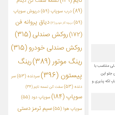
تایم
(149)
تسمه سفت کن دینام
(89)
درب سوپاپ
(59)
درپوش سوپاپ
دیاق پروانه فن
(59)
دریچه گاز خودرو
(16)
روکش صندلی
(315)
(172)
روکش صندلی خودرو
(315)
رینگ موتور
(389)
رینگ
ی 36 ماه است، الگوی این روکش صندلی متناسب با
پیستون
(396)
 جلو این
سردنده
(53)
سر
، لکه پذیری و
دنده
(53)
سفت کن تسمه تایم
(34)
سوپاپ
(184)
سوپاپ دود
(55)
سیم ترمز دستی
سوپاپ هوا
(55)