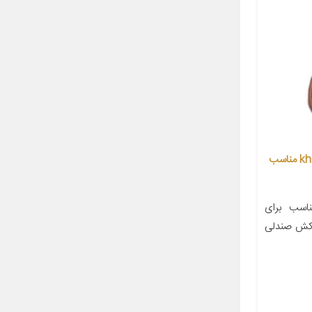
روکش صندلی خودرو مدل khalabani مناسب
سب برای
ای روکش صندلی