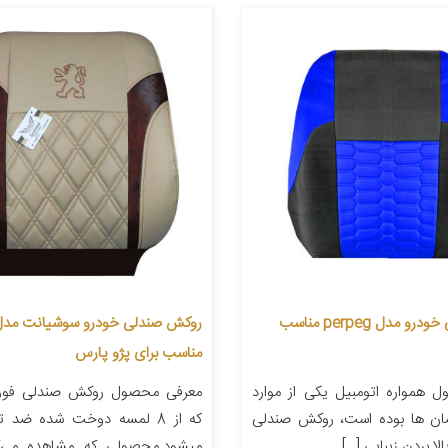
روکش صندلی خودرو مدل perpeg مناسب
مناسب برای پژو پارس
 همواره اتومبیل یکی از موارد
معرفی محصول روکش صندلی فو
سان ها بوده است، روکش صندلی
که از 8 لمسه دوخت شده ضد ت
لا بردن زیبایی […]
میشود.محصولی که مشاهده می‌ک