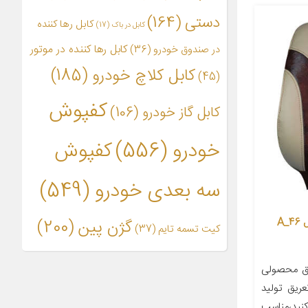
دستی
(164)
کابل رها کننده
کابل در باک
(17)
کابل رها کننده در موتور
در صندوق خودرو
(36)
کابل کلاچ خودرو
(185)
(45)
کفپوش
کابل گاز خودرو
(106)
خودرو
(556)
کفپوش
سه بعدی خودرو
(549)
روکش صندلی خودرو سوشیانت مدل A_46
گژن پین
(200)
کیت تسمه تایم
(37)
ق محصولی
عریق تولید
نید،مناسب