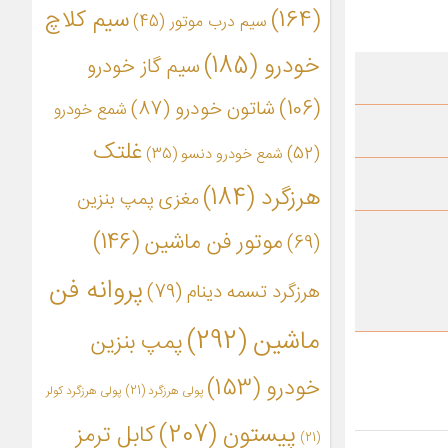
(164)
سیم کلاچ
سیم درب موتور
(45)
خودرو
(185)
سیم گاز خودرو
(106)
شاتون خودرو
(87)
شمع خودرو
غلتک
(52)
شمع خودرو دنسو
(35)
هرزگرد
(184)
مغزی پمپ بنزین
موتور فن ماشین
(146)
(69)
پروانه فن
هرزگرد تسمه دینام
(79)
ماشین
(292)
پمپ بنزین
خودرو
(153)
پولی هرزگرد
(21)
پولی هرزگرد کولر
پیستون
(207)
کابل ترمز
(21)