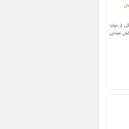
دل
 از موارد
وکش صندلی