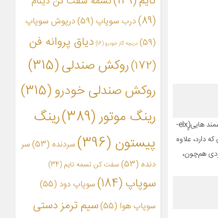
تایم
(149)
تسمه سفت کن دینام
(89)
درب سوپاپ
(59)
درپوش سوپاپ
دیاق پروانه فن
(59)
دریچه گاز خودرو
(16)
روکش صندلی
(315)
(172)
روکش صندلی خودرو
(315)
رینگ موتور
(389)
رینگ
روکش صندلی فوق یکی از محصولاتی است,که در گروه صنعتی «سوشیانت» (Soshiant) تولید می‌شود.محصولی که مشاهده می‌کنید مناسب برای تمام سمند هایی(ٍٍelx-
پیستون
(396)
ی که دارد، علاوه
سردنده
(53)
سر
اردی هم‌چون،
دنده
(53)
سفت کن تسمه تایم
(34)
سوپاپ
(184)
سوپاپ دود
(55)
سیم ترمز دستی
سوپاپ هوا
(55)