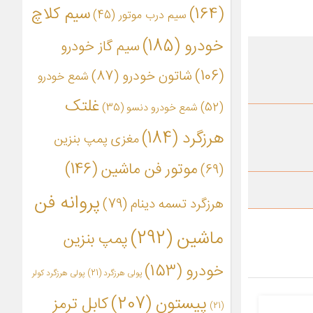
(164)
سیم کلاچ
سیم درب موتور
(45)
خودرو
(185)
سیم گاز خودرو
(106)
شاتون خودرو
(87)
شمع خودرو
غلتک
(52)
شمع خودرو دنسو
(35)
هرزگرد
(184)
مغزی پمپ بنزین
موتور فن ماشین
(146)
(69)
پروانه فن
هرزگرد تسمه دینام
(79)
ماشین
(292)
پمپ بنزین
خودرو
(153)
پولی هرزگرد
(21)
پولی هرزگرد کولر
پیستون
(207)
کابل ترمز
(21)