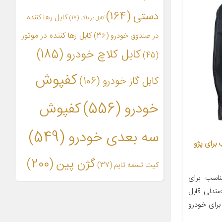
دستی
(164)
کابل رها کننده
کابل در باک
(17)
کابل رها کننده در موتور
در صندوق خودرو
(36)
کابل کلاچ خودرو
(185)
(45)
کفپوش
کابل گاز خودرو
(106)
خودرو
(556)
کفپوش
سه بعدی خودرو
(549)
 مدل f4 مناسب برای پژو
گژن پین
(200)
کیت تسمه تایم
(37)
اسب برای
وکش صندلی قابل
رای خودرو