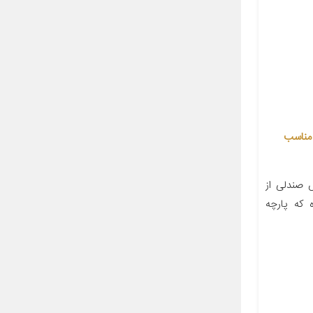
کش صندلی خودرو کویر مدل jpq مناسب
 صندلی از
 که پارچه