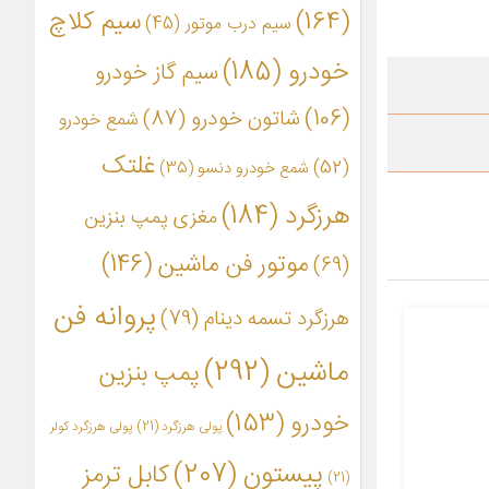
(164)
سیم کلاچ
سیم درب موتور
(45)
خودرو
(185)
سیم گاز خودرو
(106)
شاتون خودرو
(87)
شمع خودرو
غلتک
(52)
شمع خودرو دنسو
(35)
هرزگرد
(184)
مغزی پمپ بنزین
موتور فن ماشین
(146)
(69)
پروانه فن
هرزگرد تسمه دینام
(79)
ماشین
(292)
پمپ بنزین
خودرو
(153)
پولی هرزگرد
(21)
پولی هرزگرد کولر
پیستون
(207)
کابل ترمز
(21)