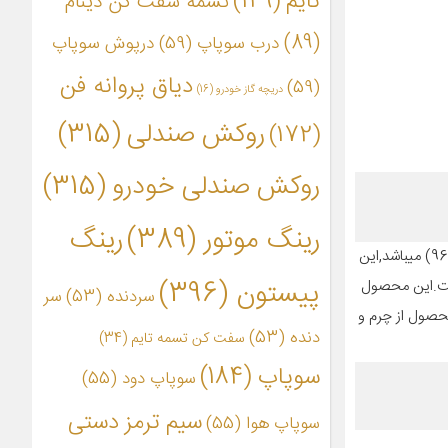
تایم
(149)
تسمه سفت کن دینام
(89)
درب سوپاپ
(59)
درپوش سوپاپ
دیاق پروانه فن
(59)
دریچه گاز خودرو
(16)
روکش صندلی
(315)
(172)
روکش صندلی خودرو
(315)
رینگ موتور
(389)
رینگ
روکش صندلی فوق محصولی که از 8 لمسه دوخت شده ضد تعریق تولید میشود.محصولی که مشاهده می‌کنید،مناسب برای پژو 405 و پرشیا قدیم (قبل از 96) میباشد,این
پیستون
(396)
خودرو ساخته شده است.این محصول
سردنده
(53)
سر
محصول از چرم و
دنده
(53)
سفت کن تسمه تایم
(34)
سوپاپ
(184)
سوپاپ دود
(55)
سیم ترمز دستی
سوپاپ هوا
(55)