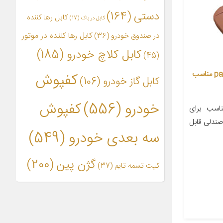
دستی
(164)
کابل رها کننده
کابل در باک
(17)
کابل رها کننده در موتور
در صندوق خودرو
(36)
کابل کلاچ خودرو
(185)
(45)
روکش صندلی خودرو مدل pa.na.ma مناسب
کفپوش
کابل گاز خودرو
(106)
خودرو
(556)
کفپوش
سب برای
صندلی قابل
سه بعدی خودرو
(549)
گژن پین
(200)
کیت تسمه تایم
(37)