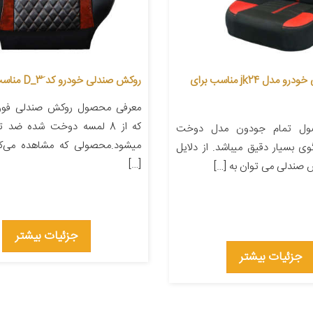
روکش صندلی خودرو مدل jk24 مناسب برای
روکش صندلی خودرو کد َD_3 مناسب برای دنا
معرفی محصول روکش صندلی فو
که از 8 لمسه دوخت شده ضد ت
ول تمام جودون مدل دوخت
میشود.محصولی که مشاهده می‌ک
گوی بسیار دقیق میباشد. از دلایل
[…]
 صندلی می توان به […]
جزئیات بیشتر
جزئیات بیشتر