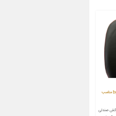
روکش صندلی خودرو جلوه مدل bg12 مناسب
وکش صندلی