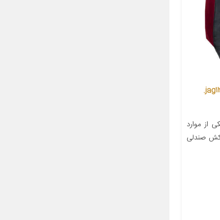
روکش صندلی خودرو جگوار مدل jag132.
 از موارد
وکش صندلی