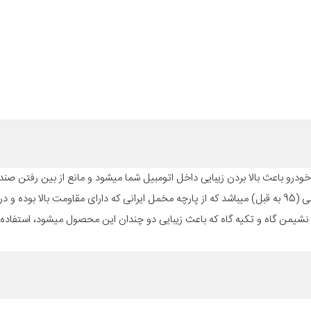
درو باعث بالا بردن زیبایی داخل اتومبیل شما میشود و مانع از بین رفتن صندلی
موارد مختلف میباشد. روکش صندلی کد AZ215 که مناسب برای سمند قدیمی (95 به قبل) میباشد که از پارچه مخمل ایرانی که دارای مقاومت با
مراه 8 تکه گلدوزی شده در قسمت نشیمن گاه و تکیه گاه که باعث زیبایی دو چندان این محصول میشود، است