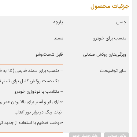
جزئیات محصول
جنس
پارچه
مناسب برای خودرو
سمند
ویژگی‌های روکش صندلی
قابل شست‌وشو
سایر توضیحات
– مناسب برای سمند قدیمی (۹۵ به قبل)
– یک دست روکش کامل برای تمام ق
– متناسب با تودوزی خودرو
-دارای ابر و آستر برای بالا بردن عمر 
-ثبات رنگ در برابر نور آفتاب
-دوخت ضخیم با استفاده از جدید ت
روکش صندلی
روکش صندلی خودرو