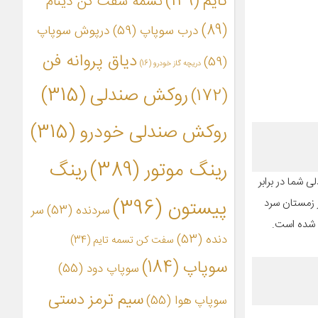
تایم
(149)
تسمه سفت کن دینام
(89)
درب سوپاپ
(59)
درپوش سوپاپ
دیاق پروانه فن
(59)
دریچه گاز خودرو
(16)
روکش صندلی
(315)
(172)
روکش صندلی خودرو
(315)
رینگ موتور
(389)
رینگ
 شما در برابر
پیستون
(396)
لا بوده و در زمستان سرد
سردنده
(53)
سر
فاده شده است.
دنده
(53)
سفت کن تسمه تایم
(34)
سوپاپ
(184)
سوپاپ دود
(55)
سیم ترمز دستی
سوپاپ هوا
(55)