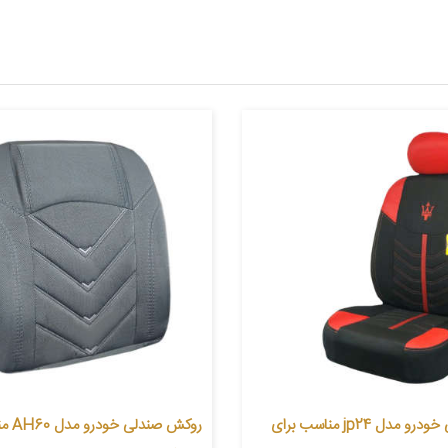
روکش صندلی خودرو مدل jp24 مناسب برای
روکش صن