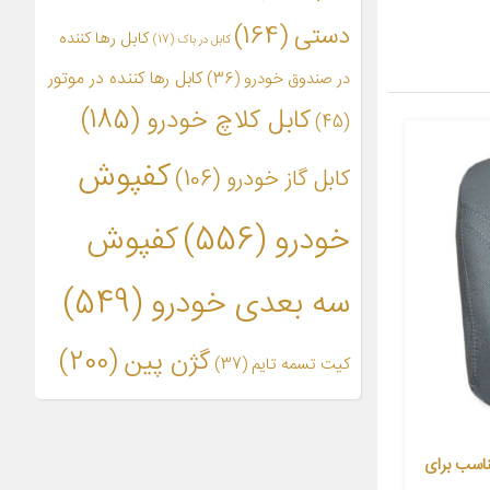
دستی
(164)
کابل رها کننده
کابل در باک
(17)
کابل رها کننده در موتور
در صندوق خودرو
(36)
کابل کلاچ خودرو
(185)
(45)
کفپوش
کابل گاز خودرو
(106)
خودرو
(556)
کفپوش
سه بعدی خودرو
(549)
گژن پین
(200)
کیت تسمه تایم
(37)
دلی خودرو مدل AH60 مناسب برای