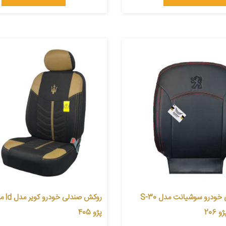
روکش صندلی خودرو سوشیانت مدل S-30
روکش صن
206
پژو 405