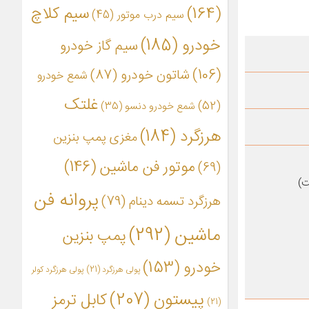
(164)
سیم کلاچ
سیم درب موتور
(45)
خودرو
(185)
سیم گاز خودرو
(106)
شاتون خودرو
(87)
شمع خودرو
غلتک
(52)
شمع خودرو دنسو
(35)
هرزگرد
(184)
مغزی پمپ بنزین
موتور فن ماشین
(146)
(69)
ت)
پروانه فن
هرزگرد تسمه دینام
(79)
ماشین
(292)
پمپ بنزین
خودرو
(153)
پولی هرزگرد
(21)
پولی هرزگرد کولر
پیستون
(207)
کابل ترمز
(21)