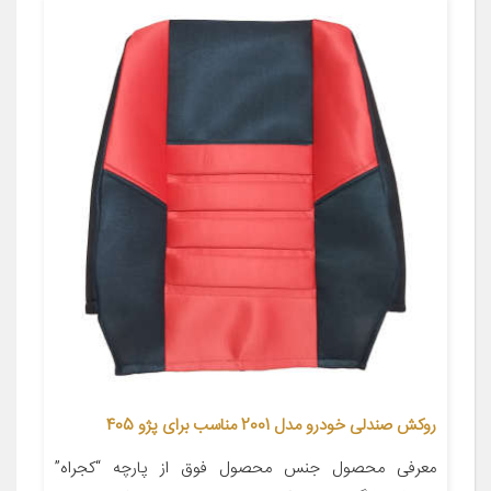
روکش صندلی خودرو مدل 2001 مناسب برای پژو 405
معرفی محصول جنس محصول فوق از پارچه “کجراه”