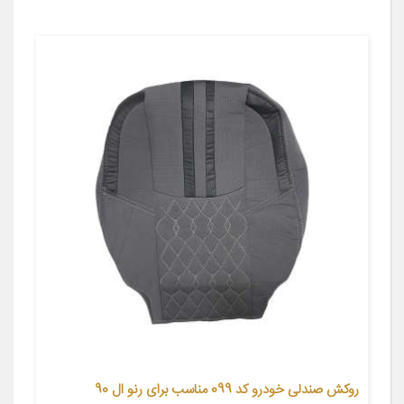
روکش صندلی خودرو کد 099 مناسب برای رنو ال 90