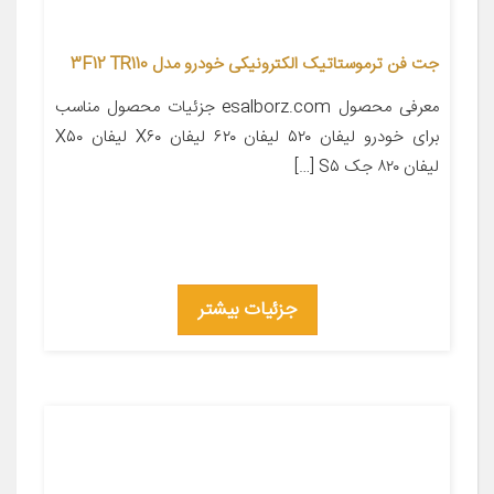
جت فن ترموستاتیک الکترونیکی خودرو مدل 3F12 TR110
معرفی محصول esalborz.com جزئیات محصول مناسب
برای خودرو لیفان ۵۲۰ لیفان ۶۲۰ لیفان X۶۰ لیفان X۵۰
لیفان ۸۲۰ جک S۵ […]
جزئیات بیشتر