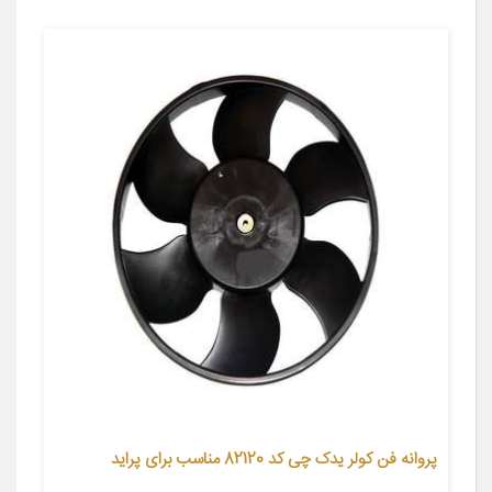
پروانه فن کولر یدک چی کد 82120 مناسب برای پراید