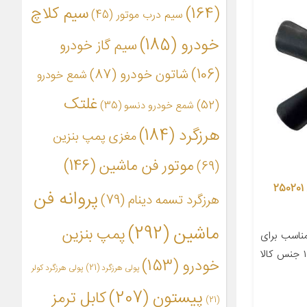
(164)
سیم کلاچ
سیم درب موتور
(45)
خودرو
(185)
سیم گاز خودرو
(106)
شاتون خودرو
(87)
شمع خودرو
غلتک
(52)
شمع خودرو دنسو
(35)
هرزگرد
(184)
مغزی پمپ بنزین
موتور فن ماشین
(146)
(69)
پروانه فن شش پر نگین موتور مدل 250201
پروانه فن
هرزگرد تسمه دینام
(79)
ماشین
(292)
پمپ بنزین
اسب برای
خودرو پیکان تعداد در بسته‌بندی ۱ جنس کالا
خودرو
(153)
پولی هرزگرد
(21)
پولی هرزگرد کولر
پیستون
(207)
کابل ترمز
(21)