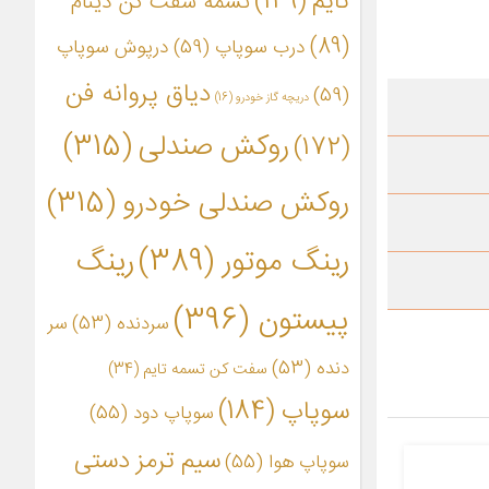
تایم
(149)
تسمه سفت کن دینام
(89)
درب سوپاپ
(59)
درپوش سوپاپ
دیاق پروانه فن
(59)
دریچه گاز خودرو
(16)
روکش صندلی
(315)
(172)
روکش صندلی خودرو
(315)
رینگ موتور
(389)
رینگ
پیستون
(396)
سردنده
(53)
سر
دنده
(53)
سفت کن تسمه تایم
(34)
سوپاپ
(184)
سوپاپ دود
(55)
سیم ترمز دستی
سوپاپ هوا
(55)