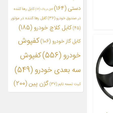
دستی
(164)
کابل رها کننده
کابل در باک
(17)
کابل رها کننده در موتور
در صندوق خودرو
(36)
کابل کلاچ خودرو
(185)
(45)
کفپوش
کابل گاز خودرو
(106)
خودرو
(556)
کفپوش
سه بعدی خودرو
(549)
گژن پین
(200)
کیت تسمه تایم
(37)