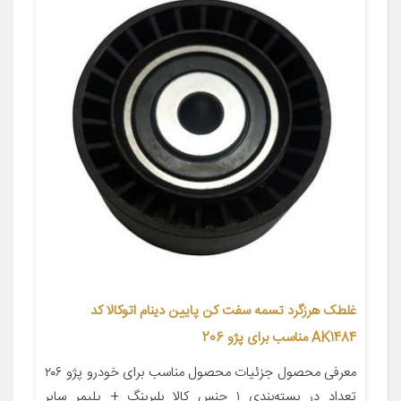
غلطک هرزگرد تسمه سفت کن پایین دینام اتوکالا کد
AK1484 مناسب برای پژو 206
معرفی محصول جزئیات محصول مناسب برای خودرو پژو ۲۰۶
تعداد در بسته‌بندی ۱ جنس کالا بلبرینگ + پلیمر سایر