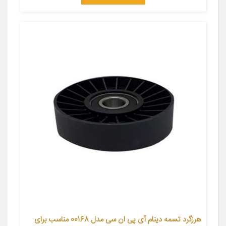
هرزگرد تسمه دینام آی پی ان سی مدل 00168 مناسب برای