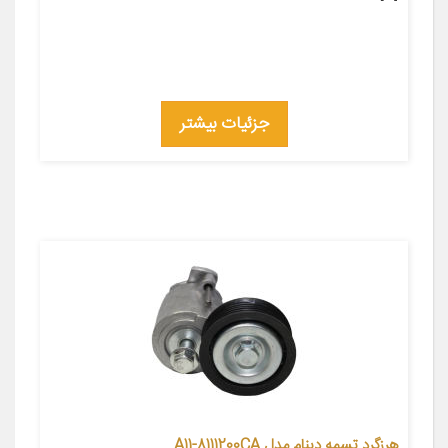
جزئیات بیشتر
هرزگرد تسمه دینام مدل A11-8111200CA