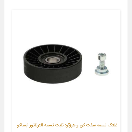
غلتک تسمه سفت کن و هرزگرد ثابت تسمه آلترناتور ایساکو