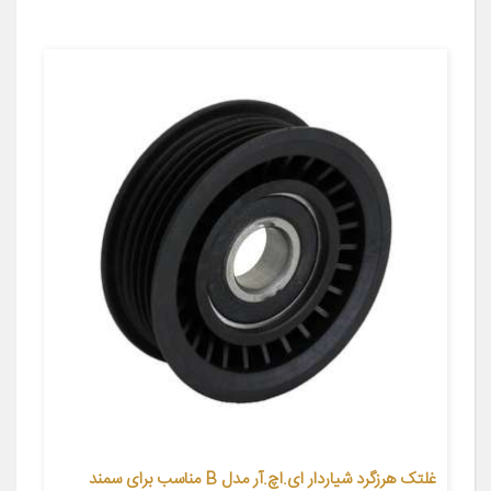
غلتک هرزگرد شیاردار ای.اچ.آر مدل B مناسب برای سمند