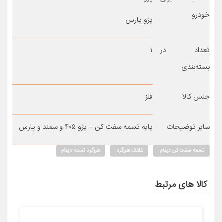
خودرو
پژو پارس
تعداد در
۱
بسته‌بندی
جنس کالا
فلز
سایر توضیحات
پایه تسمه سفت کن – پژو ۴۰۵ و سمند و پارس
تسمه سفت کن دینام
غلتک هرزگرد
هرزگرد تسمه دینام
کالا های مرتبط