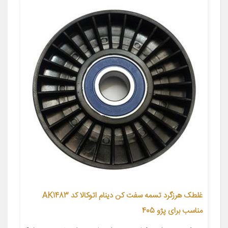
غلطک هرزگرد تسمه سفت کن دینام اتوکالا کد AK1483
مناسب برای پژو 405