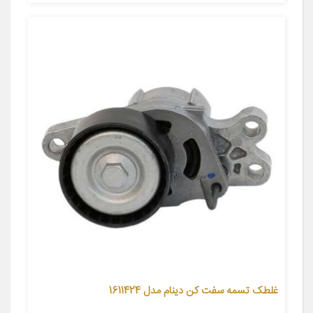
غلطک تسمه سفت کن دینام مدل 1611424