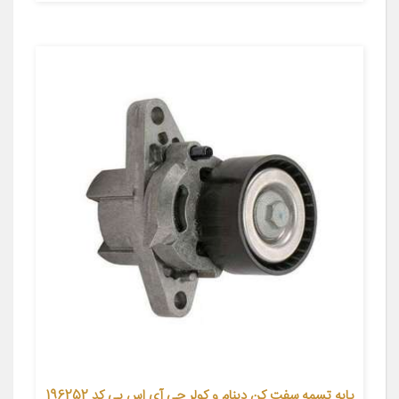
پایه تسمه سفت کن دینام و کولر جی آی اس پی کد 196252