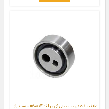
غلتک سفت کن تسمه تایم آی ان آ کد 11601003 مناسب برای