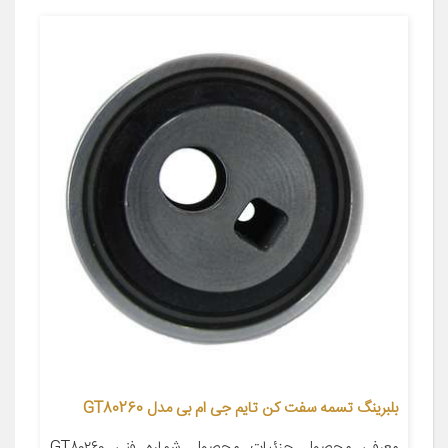
بلبرینگ تسمه سفت کن تایم جی ام بی مدل GT80260
معرفی محصول جزئیات محصول شماره فنی GT۸۰۲۶۰