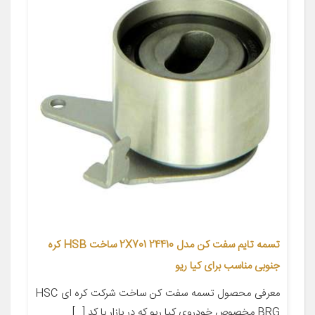
تسمه تایم سفت کن مدل 24410 2X701 ساخت HSB کره
جنوبی مناسب برای کیا ریو
معرفی محصول تسمه سفت کن ساخت شرکت کره ای HSC
BRG مخصوص خودروی کیا ریو که در بازار با کد […]