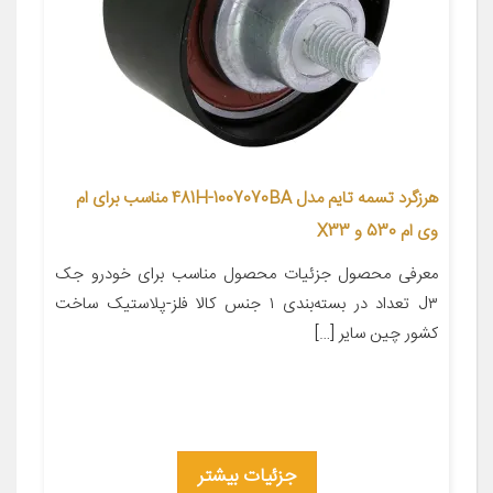
هرزگرد تسمه تایم مدل 481H-1007070BA مناسب برای ام
وی ام 530 و X33
معرفی محصول جزئیات محصول مناسب برای خودرو جک
J۳ تعداد در بسته‌بندی ۱ جنس کالا فلز-پلاستیک ساخت
کشور چین سایر […]
جزئیات بیشتر