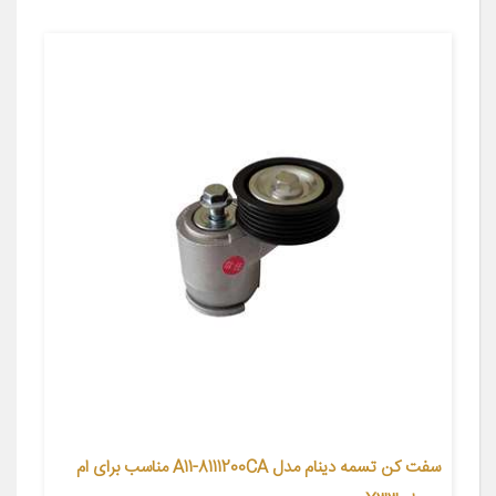
سفت کن تسمه دینام مدل A11-8111200CA مناسب برای ام