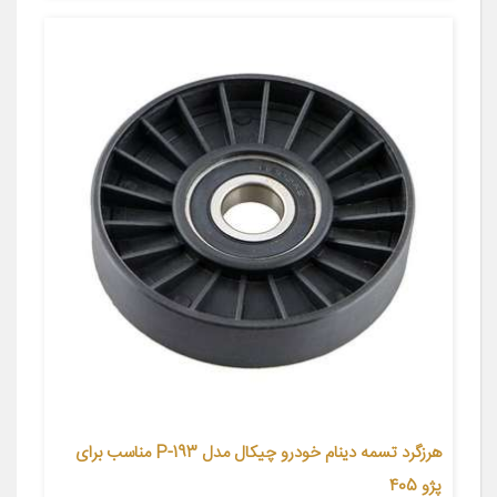
هرزگرد تسمه دینام خودرو چیکال مدل P-193 مناسب برای
پژو 405