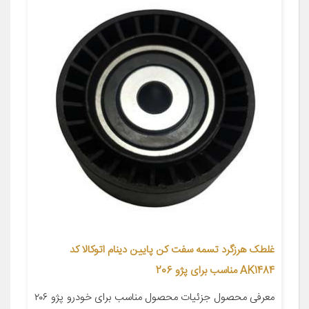
غلطک هرزگرد تسمه سفت کن پایین دینام اتوکالا کد
AK1484 مناسب برای پژو 206
معرفی محصول جزئیات محصول مناسب برای خودرو پژو ۲۰۶