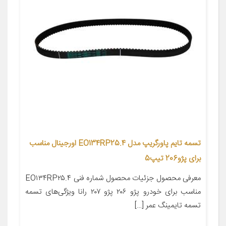
تسمه تایم پاورگریپ مدل EO134RP25.4 اورجینال مناسب
برای پژو206 تیپ5
معرفی محصول جزئیات محصول شماره فنی EO۱۳۴RP۲۵.۴
مناسب برای خودرو پژو ۲۰۶ پژو ۲۰۷ رانا ویژگی‌های تسمه
تسمه تایمینگ عمر […]