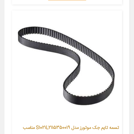
تسمه تایم جک موتورز مدل S1021L2115350019 مناسب