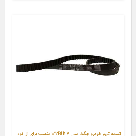
تسمه تایم خودرو جگوار مدل 132RU27 مناسب برای ال نود