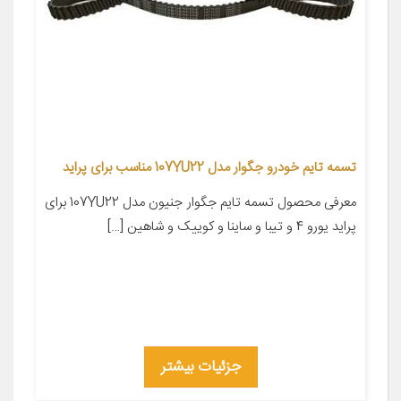
تسمه تایم خودرو جگوار مدل 107YU22 مناسب برای پراید
معرفی محصول تسمه تایم جگوار جنیون مدل 107YU22 برای
پراید یورو 4 و تیبا و ساینا و کوییک و شاهین […]
جزئیات بیشتر