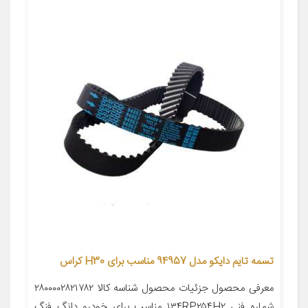
تسمه تایم دایکو مدل 94957 مناسب برای H30 کراس
معرفی محصول جزئیات محصول شناسه کالا ۲۸۰۰۰۰۲۸۲۱۷۸۲
شماره فنی ۱۳۴RP۲۵۴H۲ مناسب برای خودرو دانگ فنگ