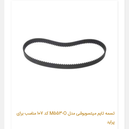
تسمه تایم میتسوبوشی مدل M553-O کد 107 مناسب برای
پراید