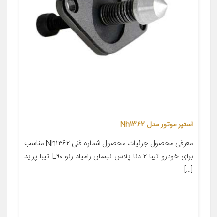
استپر موتور مدل Nh1362
معرفی محصول جزئیات محصول شماره فنی Nh۱۳۶۲ مناسب
برای خودرو تیبا ۲ دنا پلاس نیسان زامیاد رنو L۹۰ تیبا پراید
[…]