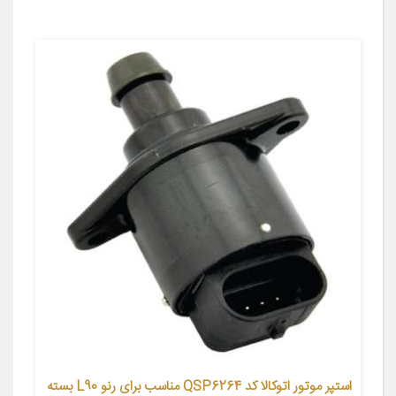
استپر موتور اتوکالا کد QSP6264 مناسب برای رنو L90 بسته