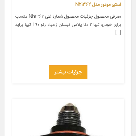
استپر موتور مدل Nh1362
معرفی محصول جزئیات محصول شماره فنی Nh۱۳۶۲ مناسب
برای خودرو تیبا ۲ دنا پلاس نیسان زامیاد رنو L۹۰ تیبا پراید
[…]
جزئیات بیشتر