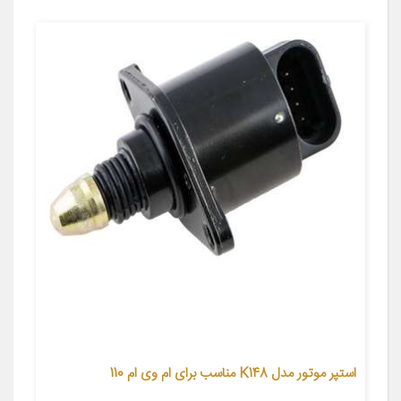
استپر موتور مدل K148 مناسب برای ام وی ام 110