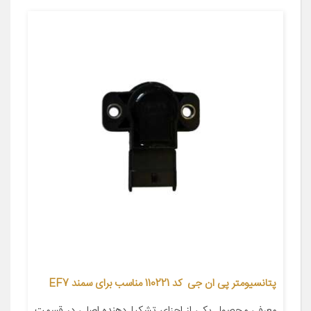
پتانسیومتر پی ان جی کد 110221 مناسب برای سمند EF7
معرفی محصول یکی از اجزای تشکیل‌دهنده اصلی در قسمت