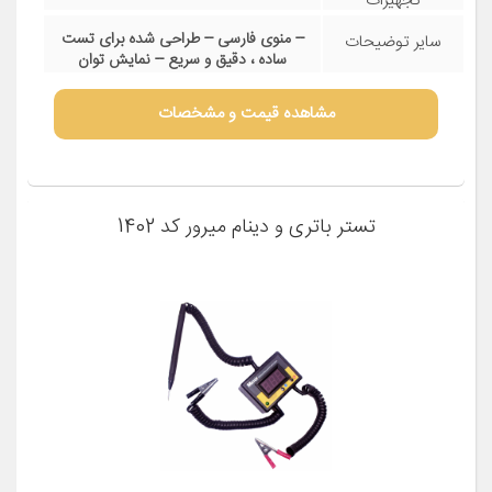
تجهیزات
تعمیرگاهی
-- منوی فارسی -- طراحی شده برای تست
سایر توضیحات
ساده ، دقیق و سریع -- نمایش توان
استارت زنی باتری و شارژ دینام خودرو بعد
از تست باتری(بدون روشن کردن خودرو) -
مشاهده قیمت و مشخصات
- تست انواع باتری های SLA , VRLA --
تست دینام خودرو ( سبک و سنگین 12v –
24v ) در سه حالت سالم، خراب ، و اضافه
شارژ -- توانایی تست در انواع
استانداردهای SAE و DIN.EN و … --
تستر باتری و دینام میرور کد 1402
تست در مدت 3 ثانیه -- بدون نیاز به
باتری داخلی ( تغذیه از باتری خودرو ) --
دارای نمایشگر LCD با منوی فارسی --
نمایش نتایج به صورت آمپردار -- تست
کلیه باتری های موتورسیکلت، یوپی اسی
و خودرویی سبک و سنگین (1AH-250) --
قابلیت نمایش قدرت (توان) استارت زدن
باتری -- تست میزان شارژینگ دینام
خودرو سبک و سنگین (آلترناتور) -- تست
انواع باتری اعم از خشک ، ژله ای ، آبی
سیلد اسید و … -- این دستگاه مجهز به
سیستم محافظت در مقابل قطب معکوس
میباشد. -- امکان بروز رسانی و آپدیت