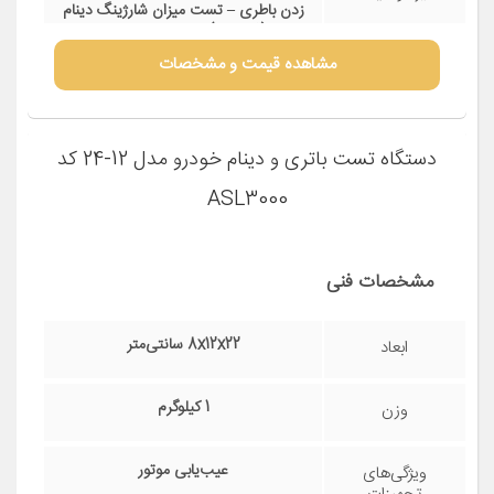
زدن باطری – تست میزان شارژینگ دینام
خودرو (آلترناتور) – تست انواع باطری اعم
از خشک ، ژله ای ، آبی سیلد اسید و ... –
مشاهده قیمت و مشخصات
تست دینام خودرو و نمایش سه حالت
سالم ، خراب و اضافه شارژ – رنچ ولتاژ
کاری در ۱۲ ولت و ۳۵-۲۰۰ آمپر – کوئیک
تست (تست در مدت ۵ ثانیه) – عدم نیاز
دستگاه تست باتری و دینام خودرو مدل 12-24 کد
به باطری داخلی – منوی فارسی – دارای
نمایشگر LCD
ASL3000
مشخصات فنی
8x12x22 سانتی‌متر
ابعاد
1 کیلوگرم
وزن
عیب‌یابی موتور
ویژگی‌های