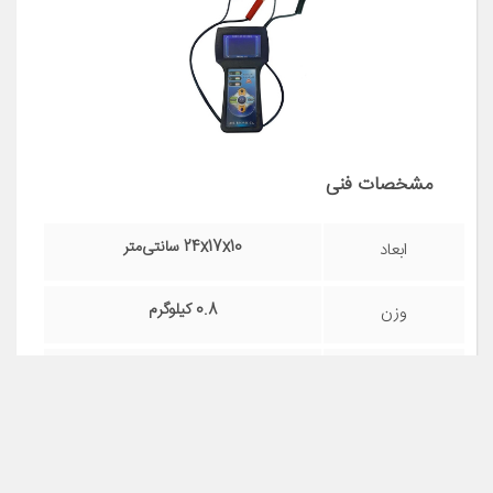
مشخصات فنی
24x17x10 سانتی‌متر
ابعاد
0.8 کیلوگرم
وزن
منوی فارسی طراحی شده برای تست
سایر توضیحات
ساده ، دقیق و سریع نمایش توان استارت
زنی باطری و شارژ دینام خودرو بعد از
تست باطری(بدون روشن کردن خودرو)
مشاهده قیمت و مشخصات
تست انواع باطری های SLA , VRLA
تست دینام خودرو در سه حالت سالم،