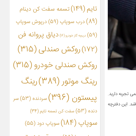
تایم
(149)
تسمه سفت کن دینام
(89)
درب سوپاپ
(59)
درپوش سوپاپ
دیاق پروانه فن
(59)
دریچه گاز خودرو
(16)
روکش صندلی
(315)
(172)
روکش صندلی خودرو
(315)
رینگ موتور
(389)
رینگ
می تجربه دارید.
پیستون
(396)
سردنده
(53)
سر
اشد. این دفترچه
دنده
(53)
سفت کن تسمه تایم
(34)
سوپاپ
(184)
سوپاپ دود
(55)