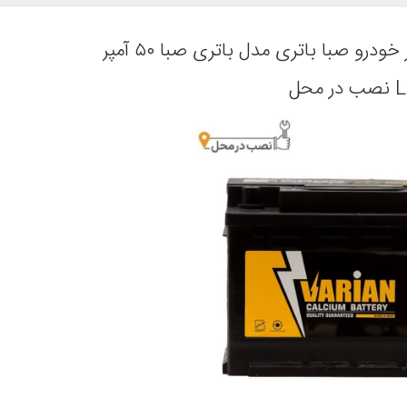
باتری اتمی 12 ولت 50 آمپر خودرو صبا باتری مدل باتری صبا ۵۰ آمپر
 در محل