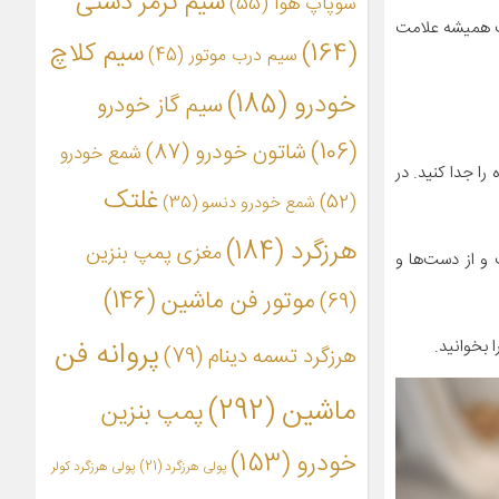
سیم ترمز دستی
سوپاپ هوا
(55)
ثبت همیشه علامت
(164)
سیم کلاچ
سیم درب موتور
(45)
خودرو
(185)
سیم گاز خودرو
(106)
شاتون خودرو
(87)
شمع خودرو
ا جدا کنید. در
غلتک
(52)
شمع خودرو دنسو
(35)
هرزگرد
(184)
مغزی پمپ بنزین
و از دست‌ها و
موتور فن ماشین
(146)
(69)
پروانه فن
 بخوانید.
هرزگرد تسمه دینام
(79)
ماشین
(292)
پمپ بنزین
خودرو
(153)
پولی هرزگرد
(21)
پولی هرزگرد کولر