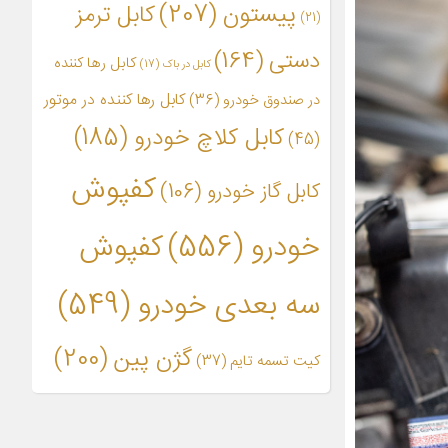
پیستون
(207)
کابل ترمز
(21)
دستی
(164)
کابل رها کننده
کابل در باک
(17)
کابل رها کننده در موتور
در صندوق خودرو
(36)
کابل کلاچ خودرو
(185)
(45)
کفپوش
کابل گاز خودرو
(106)
خودرو
(556)
کفپوش
سه بعدی خودرو
(549)
گژن پین
(200)
کیت تسمه تایم
(37)